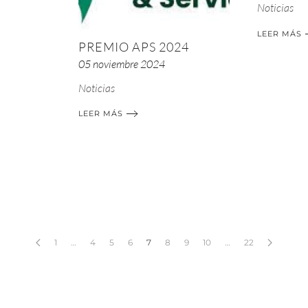
Noticias
LEER MÁS
PREMIO APS 2024
05 noviembre 2024
Noticias
LEER MÁS
1
…
4
5
6
7
8
9
10
…
22