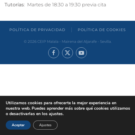
Tutorías
: Martes de 18:30 a 19:30 previa cita
POLÍTICA DE PRIVACIDAD
POLÍTICA DE COOKIES
©
2026
CEIP Malala - Mairena del Aljarafe - Sevilla.
Utilizamos cookies para ofrecerte la mejor experiencia en
nuestra web. Puedes aprender más sobre qué cookies utilizamos
o desactivarlas en los ajustes.
Aceptar
Ajustes