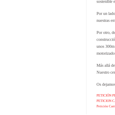
sostenible 
Por un lado
nuestras e
Por otro, d
construcció
unos 300m p
motorizado 
Más allá de
Nuestro cen
Os dejamos 
PETICIÓN P
PETICION C
Petición Carri