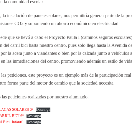
en la comunidad escolar.
, la instalación de paneles solares, nos permitiría generar parte de la 
misiones CO2 y suponiendo un ahorro económico en electricidad.
esde que se llevó a cabo el Proyecto Paula I (caminos seguros escolares
n del carril bici hasta nuestro centro, pues solo llega hasta la Avenida de
or la acera junto a viandantes o bien por la calzada junto a vehículos a
en las inmediaciones del centro, promoviendo además un estilo de vida
 las peticiones, este proyecto es un ejemplo más de la participación rea
tro forma parte del motor de cambio que la sociedad necesita.
las peticiones realizadas por nuestro alumnado.
LACAS SOLARES 6º
Descarga
ARRIL BICI 6º
Descarga
l Bici- Infantil
Descarga