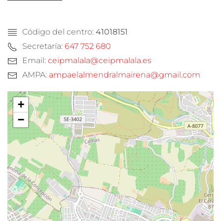
Código del centro:
41018151
Secretaría:
647 752 680
Email:
ceipmalala@ceipmalala.es
AMPA:
ampaelalmendralmairena@gmail.com
+
−