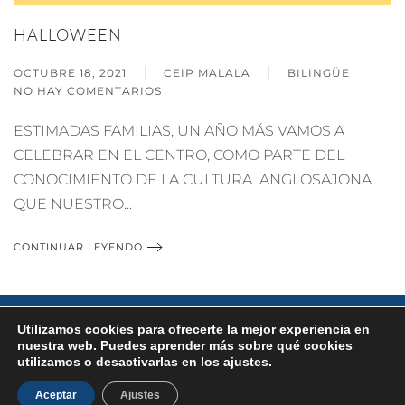
HALLOWEEN
OCTUBRE 18, 2021
CEIP MALALA
BILINGÜE
NO HAY COMENTARIOS
EN
HALLOWEEN
ESTIMADAS FAMILIAS, UN AÑO MÁS VAMOS A
CELEBRAR EN EL CENTRO, COMO PARTE DEL
CONOCIMIENTO DE LA CULTURA ANGLOSAJONA
QUE NUESTRO...
CONTINUAR LEYENDO
POLÍTICA DE PRIVACIDAD
POLÍTICA DE COOKIES
Utilizamos cookies para ofrecerte la mejor experiencia en
nuestra web. Puedes aprender más sobre qué cookies
©
2026
CEIP Malala - Mairena del Aljarafe - Sevilla.
utilizamos o desactivarlas en los ajustes.
Aceptar
Ajustes